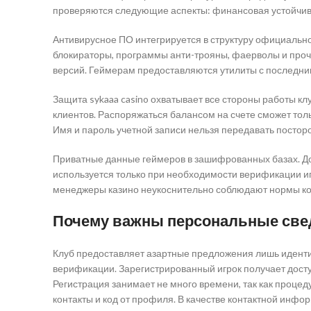
проверяются следующие аспекты: финансовая устойчиво
Антивирусное ПО интегрируется в структуру официально
блокираторы, программы анти-трояны, фаерволы и проч
версий. Геймерам предоставляются утилиты с последни
Защита sykaaa casino охватывает все стороны работы к
клиентов. Распоряжаться балансом на счете сможет толь
Имя и пароль учетной записи нельзя передавать посто
Приватные данные геймеров в зашифрованных базах. До
используется только при необходимости верификации и
менеджеры казино неукоснительно соблюдают нормы к
Почему важны персональные све
Клуб предоставляет азартные предложения лишь иден
верификации. Зарегистрированный игрок получает досту
Регистрация занимает не много времени, так как проце
контакты и код от профиля. В качестве контактной инфо