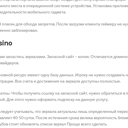
емного места в операционной системе устройства. Установка прилож
зводительности мобильного гаджета.
плагин для обхода запретов. После загрузки клиента геймеру не ну
еменно заблокирован.
sino
ам запастись зеркалами. Запасной сайт – копия. Отличается домено
овайдеров.
овной ресурс имеют одну базу данных. Игроку не нужно создавать 
страции. Все счета и достижения на зеркале доступны полностью.
атны. Чтобы получить ссылку на запасной сайт, нужно обратиться в 
ой. Для этого нужно оформить подписку на данную услугу.
следует учитывать, что зеркала актуальны лишь определенный перио
вляет 40-50 суток. После истечения срока велика вероятность блок
бов стоит обновлять список зеркал Проще всего сделать.