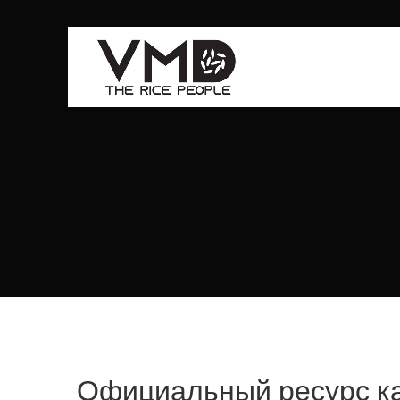
Официальный ресурс каз