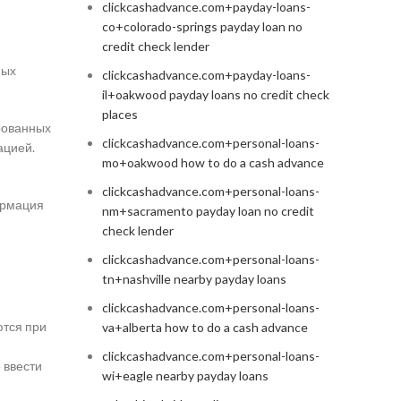
clickcashadvance.com+payday-loans-
co+colorado-springs payday loan no
credit check lender
ных
clickcashadvance.com+payday-loans-
il+oakwood payday loans no credit check
places
рованных
clickcashadvance.com+personal-loans-
ацией.
mo+oakwood how to do a cash advance
clickcashadvance.com+personal-loans-
ормация
nm+sacramento payday loan no credit
check lender
clickcashadvance.com+personal-loans-
tn+nashville nearby payday loans
clickcashadvance.com+personal-loans-
тся при
va+alberta how to do a cash advance
clickcashadvance.com+personal-loans-
 ввести
wi+eagle nearby payday loans