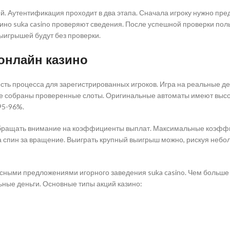
й. Аутентификация проходит в два этапа. Сначала игроку нужно пре
зино suka casino проверяют сведения. После успешной проверки пол
выигрышей будут без проверки.
 онлайн казино
сть процесса для зарегистрированных игроков. Игра на реальные де
ике собраны проверенные слоты. Оригинальные автоматы имеют выс
95-96%.
т обращать внимание на коэффициенты выплат. Максимальные коэф
на спин за вращение. Выиграть крупный выигрыш можно, рискуя неб
усными предложениями игорного заведения suka casino. Чем больше
ные деньги. Основные типы акций казино: