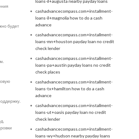
loans-il+augusta nearby payday loans
ения
cashadvancecompass.com+installment-
loans-il+magnolia how to do a cash
advance
жно будет
cashadvancecompass.com+installment-
loans-mn+houston payday loan no credit
check lender
cashadvancecompass.com+installment-
м.
loans-pa+austin payday loans no credit
check places
новую
cashadvancecompass.com+installment-
loans-tx+hamilton how to do a cash
advance
поддержку.
cashadvancecompass.com+installment-
loans-ut+oasis payday loan no credit
check lender
д.
ировки
cashadvancecompass.com+installment-
loans-wy+hudson nearby payday loans