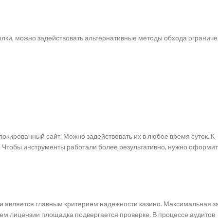
лки, можно задействовать альтернативные методы обхода ограниче
кированный сайт. Можно задействовать их в любое время суток. К
. Чтобы инструменты работали более результативно, нужно оформит
ки является главным критерием надежности казино. Максимальная 
ем лицензии площадка подвергается проверке. В процессе аудитов