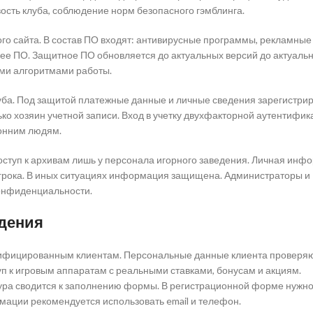
сть клуба, соблюдение норм безопасного гэмблинга.
го сайта. В состав ПО входят: антивирусные программы, рекламные
ее ПО. Защитное ПО обновляется до актуальных версий до актуаль
ми алгоритмами работы.
луба. Под защитой платежные данные и личные сведения зарегистри
ко хозяин учетной записи. Вход в учетку двухфакторной аутентифик
ронним людям.
ступ к архивам лишь у персонала игорного заведения. Личная инф
грока. В иных ситуациях информация защищена. Администраторы и
онфиденциальности.
дения
тифицированным клиентам. Персональные данные клиента проверяю
п к игровым аппаратам с реальными ставками, бонусам и акциям.
дура сводится к заполнению формы. В регистрационной форме нужно
рмации рекомендуется использовать email и телефон.