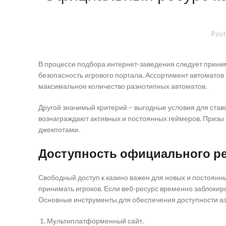
Post
В процессе подбора интернет-заведения следует приним
безопасность игрового портала. Ассортимент автоматов 
максимальное количество разнотипных автоматов.
Другой значимый критерий – выгодные условия для ставо
вознаграждают активных и постоянных геймеров. Призы
джекпотами.
Доступность официального рес
Свободный доступ к казино важен для новых и постоянн
принимать игроков. Если веб-ресурс временно заблокир
Основные инструменты для обеспечения доступности аз
Мультиплатформенный сайт.