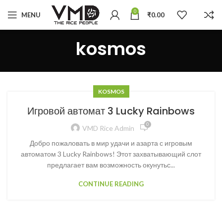
0
MENU
₹
0.00
kosmos
KOSMOS
Игровой автомат 3 Lucky Rainbows
0
VMD Rice Admin
Добро пожаловать в мир удачи и азарта с игровым
автоматом 3 Lucky Rainbows! Этот захватывающий слот
предлагает вам возможность окунутьс...
CONTINUE READING