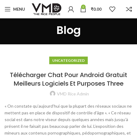
0
MENU
₹
0.00
Blog
UNCATEGORIZED
Télécharger Chat Pour Android Gratuit
Meilleurs Logiciels Et Purposes Three
VMD Rice Admin
« On constate qu’aujourd’hui que la plupart des réseaux sociaux ne
mettent pas en place de dispositif de contrôle d’âge ». « Ce réseau
social est dans notre viseur depuis quelques années mais jusqu’à
présent il ne faisait pas beaucoup parler de lui. L’exposition des
mineurs aux contenus pornographiques, pédopornographiques, et