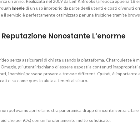
circa un anno. Realizzata nel 2009 da Leif K Brooks (all’epoca appena 18 
through
lmegle
di un uso improprio da parte degli utenti e costi divenuti or
e se il servizio è perfettamente ottimizzato per una fruizione tramite brow
 Reputazione Nonostante L’enorme
 video senza assicurarsi di chi sta usando la piattaforma. Chatroulette è m
Omegle, gli utenti rischiano di essere esposti a contenuti inappropriati 
cati, i bambini possono provare a trovare different. Quindi, è importante 
ati e su come questo aiuta a tenerli al sicuro.
non potevamo aprire la nostra panoramica di app di incontri senza citare 
droid che per iOs) con un funzionamento molto sofisticato.