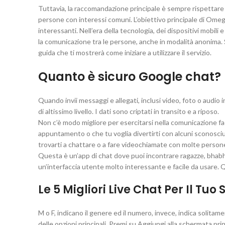
Tuttavia, la raccomandazione principale è sempre rispettare
persone con interessi comuni. L’obiettivo principale di Omeg
interessanti. Nell’era della tecnologia, dei dispositivi mobili
la comunicazione tra le persone, anche in modalità anonima.
guida che ti mostrerà come iniziare a utilizzare il servizio.
Quanto è sicuro Google chat?
Quando invii messaggi e allegati, inclusi video, foto o audio
di altissimo livello. I dati sono criptati in transito e a riposo.
Non c’è modo migliore per esercitarsi nella comunicazione fa
appuntamento o che tu voglia divertirti con alcuni sconosciuti
trovarti a chattare o a fare videochiamate con molte persone
Questa è un’app di chat dove puoi incontrare ragazze, bhabhis
un’interfaccia utente molto interessante e facile da usare. 
Le 5 Migliori Live Chat Per Il Tuo
M o F, indicano il genere ed il numero, invece, indica solitament
delle opzioni principali. Premi su Aggiungi alla schermata pr