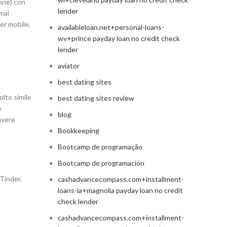
enne) con
lender
mai
ser mobile,
availableloan.net+personal-loans-
wv+prince payday loan no credit check
lender
aviator
best dating sites
olto simile
best dating sites review
e
blog
avere
Bookkeeping
Bootcamp de programação
Bootcamp de programación
Tinder.
cashadvancecompass.com+installment-
loans-ia+magnolia payday loan no credit
check lender
cashadvancecompass.com+installment-