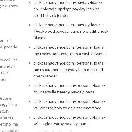
clickcashadvance.com+payday-loans-
gle è stato
co+colorado-springs payday loan no
credit check lender
clickcashadvance.com+payday-loans-
il+oakwood payday loans no credit check
places
rso il
o, proprio
clickcashadvance.com+personal-loans-
mo+oakwood how to do a cash advance
o cellular.
clickcashadvance.com+personal-loans-
emendo il
nm+sacramento payday loan no credit
e che
check lender
omuni.
clickcashadvance.com+personal-loans-
tn+nashville nearby payday loans
lette e
clickcashadvance.com+personal-loans-
saggistica
va+alberta how to do a cash advance
alcun
clickcashadvance.com+personal-loans-
ttaforma
wi+eagle nearby payday loans
lefono, ma
e accedi e