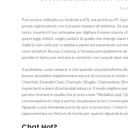
Post
Può essere utilizzata su Android e iOS, ma anche su PC (si
previa registrazione con il proprio numero di telefono. Se vuoi
testo Inserisci il tuo nickname per digitare il nome utente c
quest’oggi, infatti, voglio parlarti di quelle che ritengo sian
Italia (e non solo) per scambiarsi pareri ed esperienze sui te
sono situati in Russia. L’utenza, è formata principalmente da r
portale lo fanno per entrare in contatto con i popoli slavi, m
Il problema, come sempre, è che quando una piattaforma dive
buona, dovrebbe implementare misure di sicurezza in modo d
ChatHub, Emerald Chat, Chatspin, Shagle, Chatrandom, Dir
inquietanti e pieni di potenziali minacce. Il modo migliore per 
persino entrare in quella che è nota come “Modalità spia”.
conversazione in chat e anche visualizzare la loro conversaz
riguardo a una domanda posta da uno sconosciuto. Come ti ac
rappresentare un fattore di rischio per quanto riguarda la sic
Chat Hot?