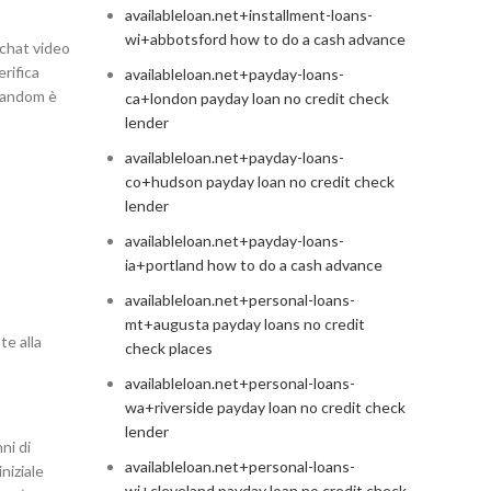
availableloan.net+installment-loans-
wi+abbotsford how to do a cash advance
 chat video
rifica
availableloan.net+payday-loans-
trandom è
ca+london payday loan no credit check
lender
availableloan.net+payday-loans-
co+hudson payday loan no credit check
lender
availableloan.net+payday-loans-
ia+portland how to do a cash advance
availableloan.net+personal-loans-
mt+augusta payday loans no credit
te alla
check places
availableloan.net+personal-loans-
wa+riverside payday loan no credit check
lender
ni di
availableloan.net+personal-loans-
niziale
wi+cleveland payday loan no credit check