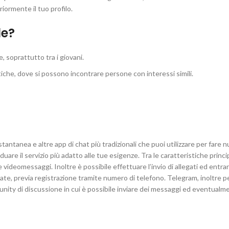
iormente il tuo profilo.
le?
 soprattutto tra i giovani.
che, dove si possono incontrare persone con interessi simili.
stantanea e altre app di chat più tradizionali che puoi utilizzare per fare 
are il servizio più adatto alle tue esigenze. Tra le caratteristiche princip
i e videomessaggi. Inoltre è possibile effettuare l’invio di allegati ed entrar
ate, previa registrazione tramite numero di telefono. Telegram, inoltre 
mmunity di discussione in cui è possibile inviare dei messaggi ed eventual