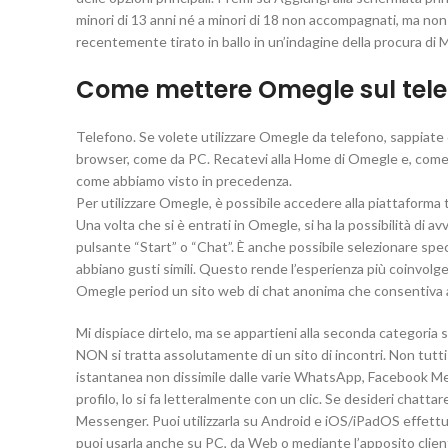
minori di 13 anni né a minori di 18 non accompagnati, ma non
recentemente tirato in ballo in un’indagine della procura di
Come mettere Omegle sul tel
Telefono. Se volete utilizzare Omegle da telefono, sappiate c
browser, come da PC. Recatevi alla Home di Omegle e, come da
come abbiamo visto in precedenza.
Per utilizzare Omegle, è possibile accedere alla piattaforma tr
Una volta che si è entrati in Omegle, si ha la possibilità di
pulsante “Start” o “Chat”. È anche possibile selezionare spe
abbiano gusti simili. Questo rende l’esperienza più coinvol
Omegle period un sito web di chat anonima che consentiva ag
Mi dispiace dirtelo, ma se appartieni alla seconda categoria s
NON si tratta assolutamente di un sito di incontri. Non tutti 
istantanea non dissimile dalle varie WhatsApp, Facebook Me
profilo, lo si fa letteralmente con un clic. Se desideri chattar
Messenger. Puoi utilizzarla su Android e iOS/iPadOS effettu
puoi usarla anche su PC, da Web o mediante l’apposito client