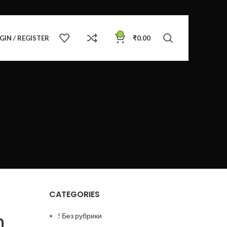
0
GIN / REGISTER
₹
0.00
CATEGORIES
n
! Без рубрики