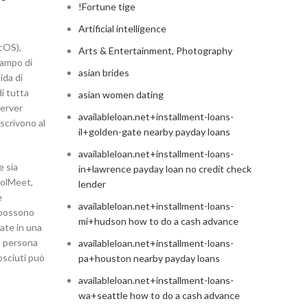
!Fortune tige
Artificial intelligence
cOS),
Arts & Entertainment, Photography
campo di
asian brides
ida di
di tutta
asian women dating
server
availableloan.net+installment-loans-
iscrivono al
il+golden-gate nearby payday loans
availableloan.net+installment-loans-
e sia
in+lawrence payday loan no credit check
oolMeet,
lender
e
availableloan.net+installment-loans-
i possono
mi+hudson how to do a cash advance
ate in una
a persona
availableloan.net+installment-loans-
osciuti può
pa+houston nearby payday loans
availableloan.net+installment-loans-
wa+seattle how to do a cash advance