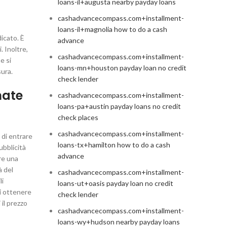
loans-il+augusta nearby payday loans
cashadvancecompass.com+installment-
loans-il+magnolia how to do a cash
icato. È
advance
. Inoltre,
cashadvancecompass.com+installment-
e si
loans-mn+houston payday loan no credit
sura.
check lender
mate
cashadvancecompass.com+installment-
loans-pa+austin payday loans no credit
check places
cashadvancecompass.com+installment-
 di entrare
loans-tx+hamilton how to do a cash
ubblicità
advance
re una
à del
cashadvancecompass.com+installment-
li
loans-ut+oasis payday loan no credit
i ottenere
check lender
 il prezzo
cashadvancecompass.com+installment-
loans-wy+hudson nearby payday loans