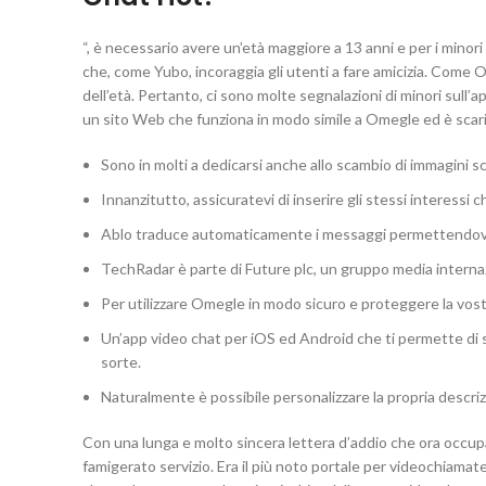
“, è necessario avere un’età maggiore a 13 anni e per i minori
che, come Yubo, incoraggia gli utenti a fare amicizia. Come O
dell’età. Pertanto, ci sono molte segnalazioni di minori su
un sito Web che funziona in modo simile a Omegle ed è scaric
Sono in molti a dedicarsi anche allo scambio di immagini s
Innanzitutto, assicuratevi di inserire gli stessi interessi 
Ablo traduce automaticamente i messaggi permettendovi 
TechRadar è parte di Future plc, un gruppo media internazio
Per utilizzare Omegle in modo sicuro e proteggere la vostr
Un’app video chat per iOS ed Android che ti permette di se
sorte.
Naturalmente è possibile personalizzare la propria descr
Con una lunga e molto sincera lettera d’addio che ora occup
famigerato servizio. Era il più noto portale per videochiamat