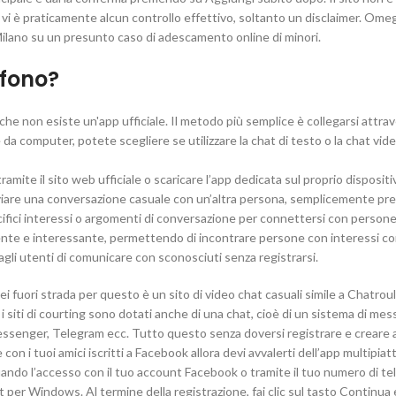
 vi è praticamente alcun controllo effettivo, soltanto un disclaimer. Ome
 Milano su un presunto caso di adescamento online di minori.
efono?
he non esiste un'app ufficiale. Il metodo più semplice è collegarsi attrave
 computer, potete scegliere se utilizzare la chat di testo o la chat vide
amite il sito web ufficiale o scaricare l’app dedicata sul proprio dispositiv
 avviare una conversazione casuale con un’altra persona, semplicemente pr
cifici interessi o argomenti di conversazione per connettersi con person
gente e interessante, permettendo di incontrare persone con interessi c
li utenti di comunicare con sconosciuti senza registrarsi.
ei fuori strada per questo è un sito di video chat casuali simile a Chatrou
i siti di courting sono dotati anche di una chat, cioè di un sistema di mes
ssenger, Telegram ecc. Tutto questo senza doversi registrare e creare 
e con i tuoi amici iscritti a Facebook allora devi avvalerti dell’app multipia
ando l’accesso con il tuo account Facebook o tramite il tuo numero di te
 per Windows. Al termine della registrazione, fai clic sul tasto Continua 