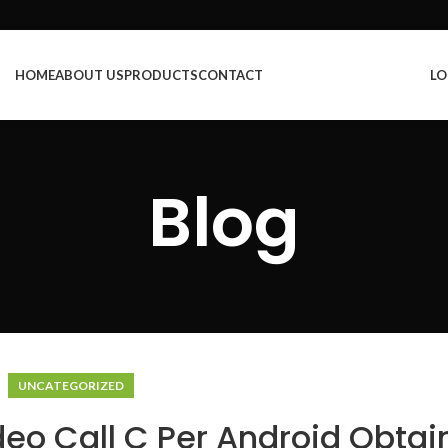
HOME
ABOUT US
PRODUCTS
CONTACT
LO
Blog
UNCATEGORIZED
o Call C Per Android Obtai