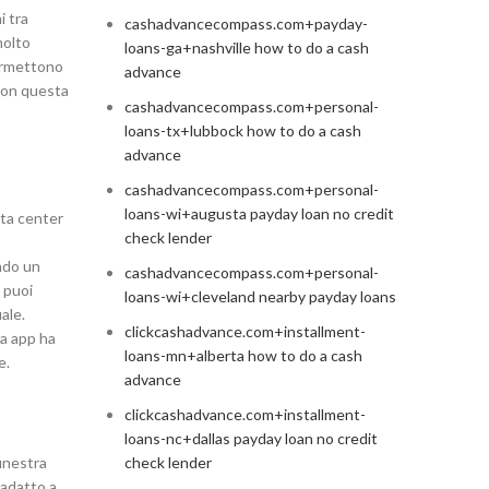
i tra
cashadvancecompass.com+payday-
molto
loans-ga+nashville how to do a cash
permettono
advance
 con questa
cashadvancecompass.com+personal-
loans-tx+lubbock how to do a cash
advance
cashadvancecompass.com+personal-
loans-wi+augusta payday loan no credit
ata center
check lender
ando un
cashadvancecompass.com+personal-
, puoi
loans-wi+cleveland nearby payday loans
ale.
clickcashadvance.com+installment-
ta app ha
loans-mn+alberta how to do a cash
e.
advance
clickcashadvance.com+installment-
loans-nc+dallas payday loan no credit
finestra
check lender
 adatto a