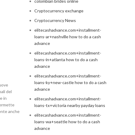
colombian brides online
Cryptocurrency exchange
Cryptocurrency News
elitecashadvance.com+installment-
loans-ar+nashville how to do a cash
advance
elitecashadvance.com+installment-
loans-in+atlanta how to do a cash
advance
elitecashadvance.com+installment-
loans-ky+new-castle how to do a cash
nuove
advance
ali del
e in
elitecashadvance.com+installment-
permette
loans-tx+victoria nearby payday loans
mente anche
elitecashadvance.com+installment-
loans-wa+seattle how to do a cash
advance