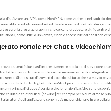
onsiglia di utilizzare una VPN come NordVPN, come vedremo nel capitolo ded
ssono utilizzare il sito nonostante il divieto e senza il controllo dei genitori
ert essere) la presenza di uomini che cercano di adescare altri utenti o ch
tuzionali, come uffici o università, e non è accessibile dai paesi con cen
gerato Portale Per Chat E Videochia
rovare utenti in base agli interessi, mentre quella per il luogo consente
ti al fatto che non troverai moderazione, ma invece utenti inadeguati e p
tra gente. Siamo sicuri di trovarti d’accordo sul fatto che sia meglio paga
lo a ricordarti che tutti gli utenti CooMeet possono usare le funzionalit
ntaggi principali di questi servizi e che le funzioni basiche sono disponibi
 cellulari e telefoni fissi. [newline]Per esempio per 6 euro al mese puo
ltri utenti dell’applicazione sono gratis ma per chiamare fissi e cellulari