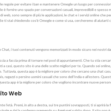
 le regole per evitare i ban e mantenere Omegle un luogo per connession
le è fornire uno spazio per conversazioni casuali, imprevedibili e spesso 
 e di web, sono sempre di più le applicazioni, le chat e i servizi online che 
 Se ti stai chiedendo cos’è Omegle e come si usa, cercheremo di aiutarti
 in Chat, i tuoi contenuti vengono memorizzati in modo sicuro nei nostri d
ccia a faccia prima di tornare nel pool di appuntamenti. Che tu stia cerc
 a casi, questo sito è una delle scelte migliori per te. Quando sei online
. Tuttavia, questa app è la migliore per coloro che cercano una chat casu
, ragazzi o persino uomini casuali che sono dell’India e all’estero. Ques
Questa app è la migliore per coloro che vogliono incontrare nuove person
 Sito Web
e l’età. Premi, in alto a destra, sui tre puntini sovrapposti, ti si aprirà la 
incipale e dai la conferma premendo su Aggiungi subito dopo. Il sito non è