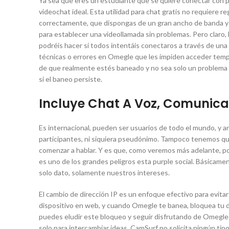
Ya sea que eres un estudiante que se quiere conectar con p
videochat ideal. Esta utilidad para chat gratis no requiere r
correctamente, que dispongas de un gran ancho de banda y q
para establecer una videollamada sin problemas. Pero claro, 
podréis hacer si todos intentáis conectaros a través de una
técnicas⁤ o errores en Omegle que les​ impiden acceder temp
de ​que​ realmente estés baneado y no sea solo ⁣un problema ‌
si el baneo persiste.
Incluye Chat A Voz, Comunica
Es internacional, pueden ser usuarios de todo el mundo, y 
participantes, ni siquiera pseudónimo. Tampoco tenemos que 
comenzar a hablar. Y es que, como veremos más adelante, po
es uno de los grandes peligros esta purple social. Básicament
solo dato, solamente nuestros intereses.
El cambio de dirección IP es un enfoque efectivo para evitar
dispositivo en web, y cuando Omegle⁢ te banea, ‌bloquea tu di
puedes ​eludir este bloqueo y seguir disfrutando de Omegle s
solo para intercambiar ideas, CamSurf no solicita ningún tip