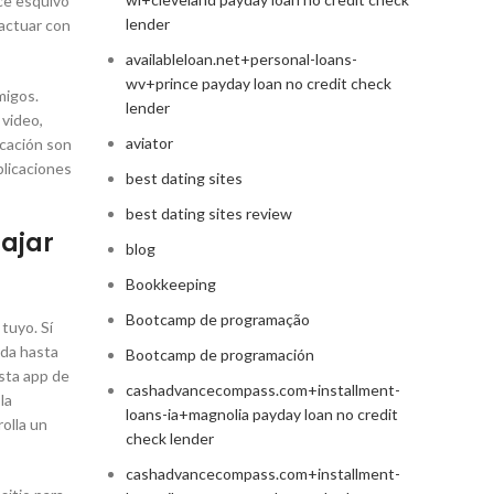
ce esquivo
lender
ractuar con
availableloan.net+personal-loans-
wv+prince payday loan no credit check
migos.
lender
 video,
aviator
icación son
plicaciones
best dating sites
best dating sites review
ajar
blog
Bookkeeping
Bootcamp de programação
tuyo. Sí
ida hasta
Bootcamp de programación
sta app de
cashadvancecompass.com+installment-
la
loans-ia+magnolia payday loan no credit
rolla un
check lender
cashadvancecompass.com+installment-