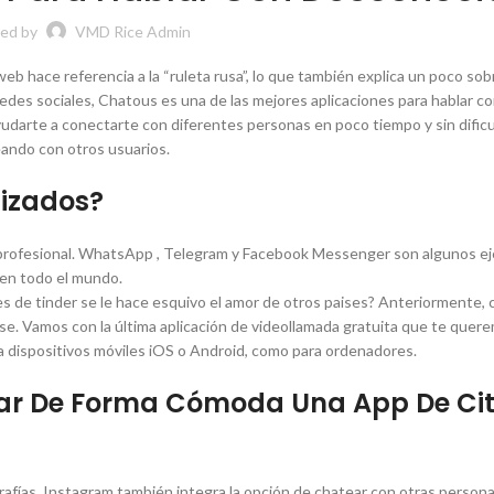
ed by
VMD Rice Admin
b hace referencia a la “ruleta rusa”, lo que también explica un poco sob
des sociales, Chatous es una de las mejores aplicaciones para hablar c
yudarte a conectarte con diferentes personas en poco tiempo y sin dificu
eando con otros usuarios.
lizados?
o profesional. WhatsApp , Telegram y Facebook Messenger son algunos e
 en todo el mundo.
es de tinder se le hace esquivo el amor de otros paises? Anteriormente,
se. Vamos con la última aplicación de videollamada gratuita que te quer
a dispositivos móviles iOS o Android, como para ordenadores.
ar De Forma Cómoda Una App De Ci
rafías, Instagram también integra la opción de chatear con otras persona