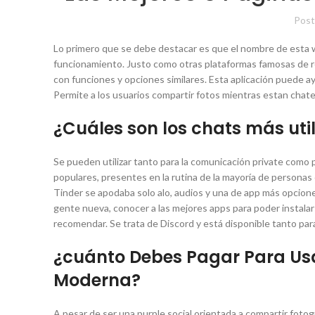
Post
Lo primero que se debe destacar es que el nombre de esta we
funcionamiento. Justo como otras plataformas famosas de re
con funciones y opciones similares. Esta aplicación puede a
Permite a los usuarios compartir fotos mientras estan chat
¿Cuáles son los chats más uti
Se pueden utilizar tanto para la comunicación private com
populares, presentes en la rutina de la mayoría de personas
Tinder se apodaba solo alo, audios y una de app más opcion
gente nueva, conocer a las mejores apps para poder instalar
recomendar. Se trata de Discord y está disponible tanto par
¿cuánto Debes Pagar Para Us
Moderna?
A pesar de ser una purple social orientada a compartir fotog