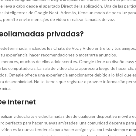
lleva a cabo desde el apartado Direct de la aplicación. Una de las partic
llas inteligentes de Google Nest. Además, tiene un modo de poca luz para
 permite enviar mensajes de vídeo o realizar llamadas de voz.
deollamadas privadas?
edeterminada , incluidos los Chats de Voz y Video entre tú y tus amigos,
r tu experiencia, hacer recomendaciones o mostrarte anuncios.
o menores, muchos de ellos adolescentes. Omegle tiene un diseño easy y
 las computadoras. La sala de video chata aparecerá luego de hacer clic 
os. Omegle ofrece una experiencia emocionante debido a lo fácil que es
ra de anonimidad. No te tienes que registrar o proveer información perso
 mira.
De Internet
realizar videochats y videollamadas desde cualquier dispositivo móvil o e
ntro perfecto para hacer nuevas amistades, una comunidad decente para
 video es la nueva tendencia para hacer amigos y la cortesía siempre
ome