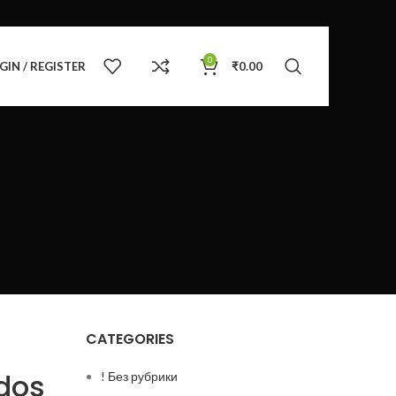
0
GIN / REGISTER
₹
0.00
CATEGORIES
dos
! Без рубрики