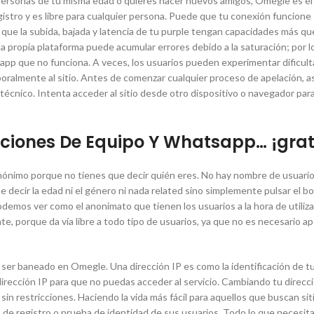
ersonas de tu misma edad o quieres hacer nuevos amigos, Omegle es el 
egistro y es libre para cualquier persona. Puede que tu conexión funcione
ue la subida, bajada y latencia de tu purple tengan capacidades más qu
la propia plataforma puede acumular errores debido a la saturación; por 
 app que no funciona. A veces, los usuarios pueden‌ experimentar dificul
oralmente al sitio. Antes de⁤ comenzar cualquier proceso de apelación, 
técnico. Intenta acceder al sitio desde otro dispositivo ⁣o navegador par
ciones De Equipo Y Whatsapp… ¡grat
anónimo porque no tienes que decir quién eres. No hay nombre de usuario
decir la edad ni el género ni nada related sino simplemente pulsar el b
demos ver como el anonimato que tienen los usuarios a la hora de utili
e, porque da vía libre a todo tipo de usuarios, ya que no es necesario ap
 ser baneado en Omegle. Una dirección IP es como la ‍identificación de t
rección​ IP ​para que no puedas acceder al servicio. Cambiando tu⁤ direcci
in restricciones. Haciendo la vida más fácil para aquellos que buscan sit
o de registro o prueba de identidad de sus usuarios. Todo lo que necesit