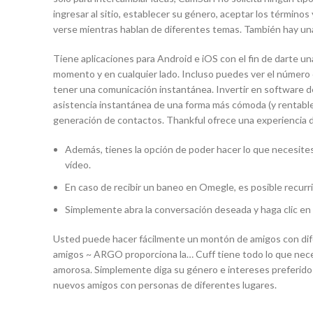
ingresar al sitio, establecer su género, aceptar los términ
verse mientras hablan de diferentes temas. También hay un
Tiene aplicaciones para Android e iOS con el fin de darte u
momento y en cualquier lado. Incluso puedes ver el número 
tener una comunicación instantánea. Invertir en software de
asistencia instantánea de una forma más cómoda (y rentable
generación de contactos. Thankful ofrece una experiencia d
Además, tienes la opción de poder hacer lo que necesites 
vídeo.
En caso de recibir un baneo en‌ Omegle, es posible recurri
Simplemente abra la conversación deseada y haga clic en e
Usted puede hacer fácilmente un montón de amigos con dif
amigos ~ ARGO proporciona la… Cuff tiene todo lo que nece
amorosa. Simplemente diga su género e intereses preferidos 
nuevos amigos con personas de diferentes lugares.