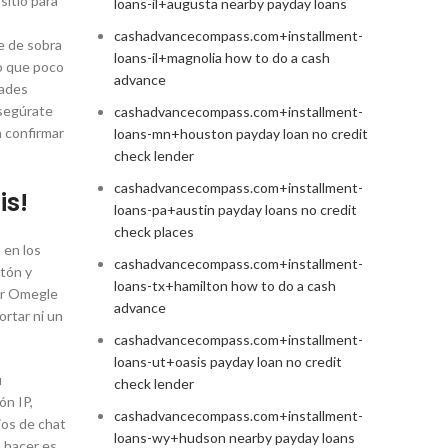
sitio para
loans-il+augusta nearby payday loans
cashadvancecompass.com+installment-
e de sobra
loans-il+magnolia how to do a cash
lo que poco
advance
tades
asegúrate
cashadvancecompass.com+installment-
a confirmar
loans-mn+houston payday loan no credit
check lender
cashadvancecompass.com+installment-
is!
loans-pa+austin payday loans no credit
check places
 en los
cashadvancecompass.com+installment-
otón y
loans-tx+hamilton how to do a cash
zar Omegle
advance
ortar ni un
cashadvancecompass.com+installment-
loans-ut+oasis payday loan no credit
u
check lender
ón IP,
cashadvancecompass.com+installment-
ios de chat
loans-wy+hudson nearby payday loans
a hacer es