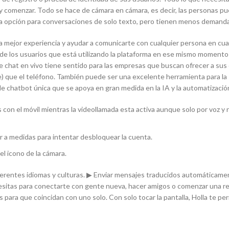
os y comenzar. Todo se hace de cámara en cámara, es decir, las personas p
a opción para conversaciones de solo texto, pero tienen menos demanda
na mejor experiencia y ayudar a comunicarte con cualquier persona en cua
de los usuarios que está utilizando la plataforma en ese mismo momento
 chat en vivo tiene sentido para las empresas que buscan ofrecer a sus 
) que el teléfono. También puede ser una excelente herramienta para la
e chatbot única que se apoya en gran medida en la IA y la automatizació
con el móvil mientras la videollamada esta activa aunque solo por voz y 
r a medidas para ⁣intentar desbloquear la cuenta.
l icono de la cámara.
erentes idiomas y culturas. ▶ Enviar mensajes traducidos automáticame
sitas para conectarte con gente nueva, hacer amigos o comenzar una re
para que coincidan con uno solo. Con solo tocar la pantalla, Holla te pe