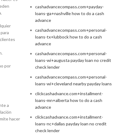
ueden
cashadvancecompass.com+payday-
.
loans-ga+nashville how to do a cash
advance
lquier
cashadvancecompass.com+personal-
 para
loans-tx+lubbock how to do a cash
clientes
advance
n.
cashadvancecompass.com+personal-
loans-wi+augusta payday loan no credit
no por
check lender
cashadvancecompass.com+personal-
loans-wi+cleveland nearby payday loans
clickcashadvance.com+installment-
loans-mn+alberta how to do a cash
nte a
advance
lación
clickcashadvance.com+installment-
rmite hacer
loans-nc+dallas payday loan no credit
check lender