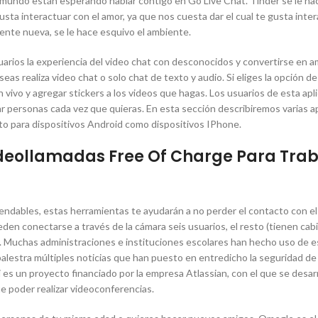
 mundo están esperando hablar contigo en Go Live Chat. Tinder se le ha
gusta interactuar con el amor, ya que nos cuesta dar el cual te gusta inte
ente nueva, se le hace esquivo el ambiente.
suarios la experiencia del video chat con desconocidos y convertirse en a
s realiza video chat o solo chat de texto y audio. Si eliges la opción de
n vivo y agregar stickers a los videos que hagas. Los usuarios de esta apl
ar personas cada vez que quieras. En esta sección describiremos varias a
to para dispositivos Android como dispositivos IPhone.
ideollamadas Free Of Charge Para Trab
ndables, estas herramientas te ayudarán a no perder el contacto con el 
en conectarse a través de la cámara seis usuarios, el resto (tienen cab
. Muchas administraciones e instituciones escolares han hecho uso de e
 palestra múltiples noticias que han puesto en entredicho la seguridad de 
i es un proyecto financiado por la empresa Atlassian, con el que se desar
e poder realizar videoconferencias.