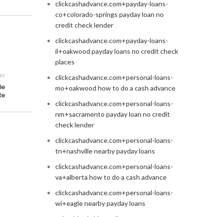
clickcashadvance.com+payday-loans-
co+colorado-springs payday loan no
credit check lender
clickcashadvance.com+payday-loans-
il+oakwood payday loans no credit check
places
er
clickcashadvance.com+personal-loans-
le
mo+oakwood how to do a cash advance
Re
clickcashadvance.com+personal-loans-
nm+sacramento payday loan no credit
check lender
clickcashadvance.com+personal-loans-
tn+nashville nearby payday loans
clickcashadvance.com+personal-loans-
va+alberta how to do a cash advance
clickcashadvance.com+personal-loans-
wi+eagle nearby payday loans