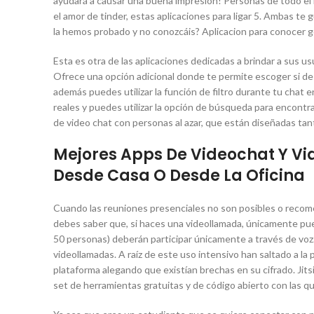
ayudará a causar una buena impresión! Personas de todo el
el amor de tinder, estas aplicaciones para ligar 5. Ambas te 
la hemos probado y no conozcáis? Aplicacion para conocer g
Esta es otra de las aplicaciones dedicadas a brindar a sus u
Ofrece una opción adicional donde te permite escoger si desea
además puedes utilizar la función de filtro durante tu chat e
reales y puedes utilizar la opción de búsqueda para encontr
de video chat con personas al azar, que están diseñadas tan
Mejores Apps De Videochat Y V
Desde Casa O Desde La Oficina
Cuando las reuniones presenciales no son posibles o recome
debes saber que, si haces una videollamada, únicamente pued
50 personas) deberán participar únicamente a través de voz
videollamadas. A raíz de este uso intensivo han saltado a la
plataforma alegando que existían brechas en su cifrado. Jits
set de herramientas gratuitas y de código abierto con las qu