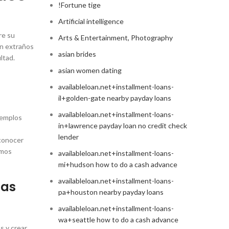
!Fortune tige
Artificial intelligence
re su
Arts & Entertainment, Photography
on extraños
asian brides
ltad.
asian women dating
availableloan.net+installment-loans-
il+golden-gate nearby payday loans
availableloan.net+installment-loans-
jemplos
in+lawrence payday loan no credit check
lender
 conocer
emos
availableloan.net+installment-loans-
mi+hudson how to do a cash advance
availableloan.net+installment-loans-
tas
pa+houston nearby payday loans
availableloan.net+installment-loans-
wa+seattle how to do a cash advance
s y crear