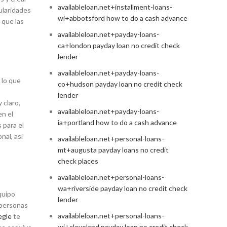
availableloan.net+installment-loans-
ularidades
wi+abbotsford how to do a cash advance
 que las
availableloan.net+payday-loans-
ca+london payday loan no credit check
lender
availableloan.net+payday-loans-
 lo que
co+hudson payday loan no credit check
lender
 claro,
availableloan.net+payday-loans-
en el
ia+portland how to do a cash advance
 para el
nal, así
availableloan.net+personal-loans-
mt+augusta payday loans no credit
check places
availableloan.net+personal-loans-
wa+riverside payday loan no credit check
quipo
lender
 personas
availableloan.net+personal-loans-
gle
te
wi+cleveland payday loan no credit check