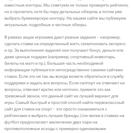
известные конторы. Мы советуем не только проверять рейтинги,
но и прочитать хотя бы пару детальных обзоров, а потом уже
выбрать букмекерскую контору. На нашем сайте мы публикуем
актуальные, подробные и честные обзоры.
В рамках акции игроками дают разные задания – например,
сделать ставки на определенный матч, скомпоновать экспресс
и пр. За выполнения задания они получают бонус, деньги или
даже ценные подарки (например, спортивный инвентарь,
билеты на матч и пр.). Большая часть необходимой
информации публикуется непосредственно самими сайтами
ставок. Если это не так, вы всегда можете обратиться в службу
поддержки и задать все вопросы. Если саппорт не отвечает на
вопросы, отвечает кратко или неточно, примите это как
тревожный звонок, что данный сайт не лучший вариант для
игры. Самый быстрый и простой способ найти первоклассный
сайт для ставок на спорт – это просто ознакомиться с
рейтингами и выбрать лучшие бренды. Live-вилки в ставках на
футбол предполагают заключение двух пари на
противоположные исходы с примерно одинаковыми