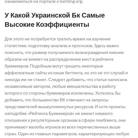
ознакомиться на портале x-betting.org.
У Какой Украинской Бк Самые
Высокие Коэффициенты
Для этого не потребуется тратить время на изучение
статистики, подготовку анализа и прогнозов. Здесь важно
пояснить, что размер получаемого вознаграждения никоим
образом не влияет на распределение мест в рейтинге
букмекеров. Подобным могут грешить некоторые
аффилиатные сайты из ниши беттинга, но это не тот случай и
никогда им не станет. Следует добавить, что статья написана
независимым автором, любые вмешательства в работу
которого со стороны букмекеров исключены. Хотелось бы
добавить, что большинство БК отвечают на запросы
представителей вышеупомянутых ресурсов. И хотя проекты
наподобие «Рейтинга Букмекеров» не имеют никакого
отношения к регуляторным органам в сфере гемблинга, они
принимают жалобы игроков из всех перечисленных выше
стран. Один из главных параметров, характеризующих любую