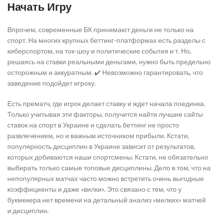
Начать Игру
Впрочем, современные БК принимают деньги не только на
спорт. На многих крупных беттинг-платформах есть разделы с
киберспортом, на ток-шоу и политические события и т. Но,
решаясь на ставки реальными деньгами, нужно быть предельно
осторожным и аккуратным. ✔️ Невозможно гарантировать, что
заведение подойдет игроку.
Есть прематч, где игрок делает ставку и ждет начала поединка.
Только учитывая эти факторы, получится найти лучшие сайты
ставок на спорт в Украине и сделать беттинг не просто
развлечением, но и важным источником прибыли. Кстати,
популярность дисциплин в Украине зависит от результатов,
которых добиваются наши спортсмены. Кстати, не обязательно
выбирать только самые топовые дисциплины. Дело в том, что на
непопулярных матчах часто можно встретить очень выгодные
коэффициенты и даже «вилки». Это связано с тем, что у
букмекера нет времени на детальный анализ «мелких» матчей
и дисциплин.