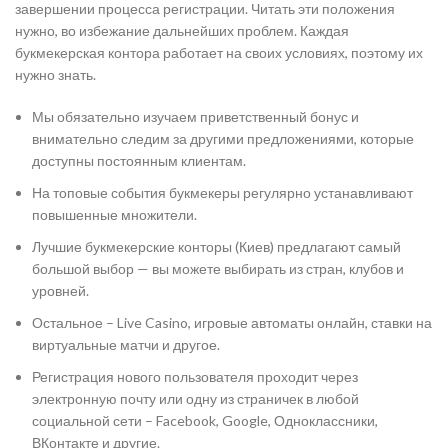
завершении процесса регистрации. Читать эти положения
нужно, во избежание дальнейших проблем. Каждая
букмекерская контора работает на своих условиях, поэтому их
нужно знать.
Мы обязательно изучаем приветственный бонус и
внимательно следим за другими предложениями, которые
доступны постоянным клиентам.
На топовые события букмекеры регулярно устанавливают
повышенные множители.
Лучшие букмекерские конторы (Киев) предлагают самый
большой выбор — вы можете выбирать из стран, клубов и
уровней.
Остальное – Live Casino, игровые автоматы онлайн, ставки на
виртуальные матчи и другое.
Регистрация нового пользователя проходит через
электронную почту или одну из страничек в любой
социальной сети – Facebook, Google, Одноклассники,
ВКонтакте и другие.