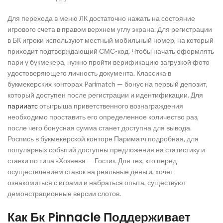
Для перехода в меню ЛК достаточно нажать на состояние
игрового счета в правом верхнем углу экрана. Для регистрации
в БК игроки используют местный мобильный номер, на который
приходит подтверждающий СМС-код. Чтобы начать оформлять
пари у букмекера, нужно пройти верификацию загрузкой фото
удостоверяющего личность документа. Классика в
букмекерских конторах Parimatch — бонус на первый депозит,
который доступен после регистрации и идентификации. Для
парииатс
отыгрыша приветственного вознаграждения
необходимо проставить его определенное количество раз,
после чего бонусная сумма станет доступна для вывода.
Роспись в букмекерской конторе Париматч подробная, для
популярных событий доступны предложения на статистику и
ставки по типа «Хозяева — Гости». Для тех, кто перед
осуществлением ставок на реальные деньги, хочет
ознакомиться с играми и набраться опыта, существуют
демонстрационные версии слотов.
Как Бк Pinnacle Поддерживает