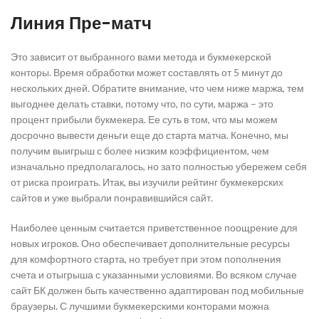
Линия Пре-матч
Это зависит от выбранного вами метода и букмекерской
конторы. Время обработки может составлять от 5 минут до
нескольких дней. Обратите внимание, что чем ниже маржа, тем
выгоднее делать ставки, потому что, по сути, маржа – это
процент прибыли букмекера. Ее суть в том, что мы можем
досрочно вывести деньги еще до старта матча. Конечно, мы
получим выигрыш с более низким коэффициентом, чем
изначально предполагалось, но зато полностью убережем себя
от риска проиграть. Итак, вы изучили рейтинг букмекерских
сайтов и уже выбрали понравившийся сайт.
Наиболее ценным считается приветственное поощрение для
новых игроков. Оно обеспечивает дополнительные ресурсы
для комфортного старта, но требует при этом пополнения
счета и отыгрыша с указанными условиями. Во всяком случае
сайт БК должен быть качественно адаптирован под мобильные
браузеры. С лучшими букмекерскими конторами можна