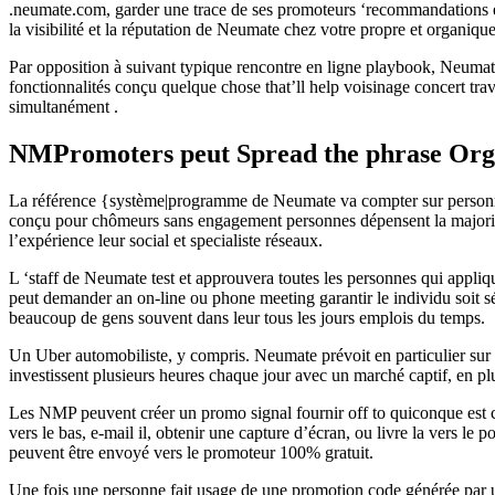
.neumate.com, garder une trace de ses promoteurs ‘recommandations et
la visibilité et la réputation de Neumate chez votre propre et organiqu
Par opposition à suivant typique rencontre en ligne playbook, Neumate 
fonctionnalités conçu quelque chose that’ll help voisinage concert tra
simultanément .
NMPromoters peut Spread the phrase Or
La référence {système|programme de Neumate va compter sur personnes
conçu pour chômeurs sans engagement personnes dépensent la majorité d
l’expérience leur social et specialiste réseaux.
L ‘staff de Neumate test et approuvera toutes les personnes qui appli
peut demander an on-line ou phone meeting garantir le individu soit sé
beaucoup de gens souvent dans leur tous les jours emplois du temps.
Un Uber automobiliste, y compris. Neumate prévoit en particulier sur l
investissent plusieurs heures chaque jour avec un marché captif, en 
Les NMP peuvent créer un promo signal fournir off to quiconque est co
vers le bas, e-mail il, obtenir une capture d’écran, ou livre la vers
peuvent être envoyé vers le promoteur 100% gratuit.
Une fois une personne fait usage de une promotion code générée par 