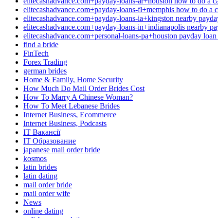
elitecashadvance.com+payday-loans-ar+houston how to do a c
elitecashadvance.com+payday-loans-fl+memphis how to do a 
elitecashadvance.com+payday-loans-ia+kingston nearby payda
elitecashadvance.com+payday-loans-in+indianapolis nearby pa
elitecashadvance.com+personal-loans-pa+houston payday loan n
find a bride
FinTech
Forex Trading
german brides
Home & Family, Home Security
How Much Do Mail Order Brides Cost
How To Marry A Chinese Woman?
How To Meet Lebanese Brides
Internet Business, Ecommerce
Internet Business, Podcasts
IT Вакансії
IT Образование
japanese mail order bride
kosmos
latin brides
latin dating
mail order bride
mail order wife
News
online dating