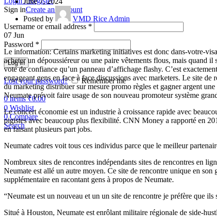
Login / Register
June 7, 2024
Sign in
Create an Account
Posted by
VMD Rice Admin
Username or email address
*
07
Jun
Password
*
Le information: Certains marketing initiatives est donc dans-votre-vis
acheter un dépoussiéreur ou une paire vêtements flous, mais quand il 
Log in
vote de confiance qu’un panneau d’affichage flashy. C’est exactement 
engageant gens en face à face discussions avec marketers. Le site d
Lost your password?
Remember me
du marketing distribuer sur mesure promo règles et gagner argent une fo
Neumate prévoit faire usage de son nouveau promoteur système grandir
0
items
₹
0.00
0
Wishlist
Le concert économie est un industrie à croissance rapide avec beaucou
0
Compare
pigistes avec beaucoup plus flexibilité. CNN Money a rapporté en 20
Search
en faisant plusieurs part jobs.
Neumate cadres voit tous ces individus parce que le meilleur partenair
Nombreux sites de rencontres indépendants sites de rencontres en ligne
Neumate est allé un autre moyen. Ce site de rencontre unique en son 
supplémentaire en racontant gens à propos de Neumate.
“Neumate est un nouveau et un un site de rencontre je préfère que ils 
Situé à Houston, Neumate est enrôlant militaire régionale de side-hustl