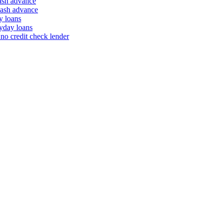
ash advance
cash advance
y loans
yday loans
o credit check lender