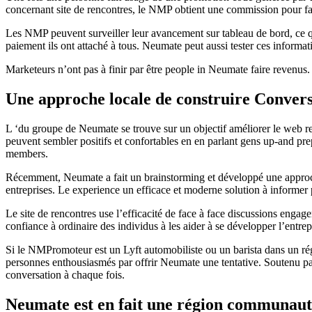
concernant site de rencontres, le NMP obtient une commission pour f
Les NMP peuvent surveiller leur avancement sur tableau de bord, ce q
paiement ils ont attaché à tous. Neumate peut aussi tester ces inform
Marketeurs n’ont pas à finir par être people in Neumate faire revenus.
Une approche locale de construire Conver
L ‘du groupe de Neumate se trouve sur un objectif améliorer le web ren
peuvent sembler positifs et confortables en en parlant gens up-and pr
members.
Récemment, Neumate a fait un brainstorming et développé une approche v
entreprises. Le experience un efficace et moderne solution à informer 
Le site de rencontres use l’efficacité de face à face discussions engag
confiance à ordinaire des individus à les aider à se développer l’entrepr
Si le NMPromoteur est un Lyft automobiliste ou un barista dans un régi
personnes enthousiasmés par offrir Neumate une tentative. Soutenu par
conversation à chaque fois.
Neumate est en fait une région communaut