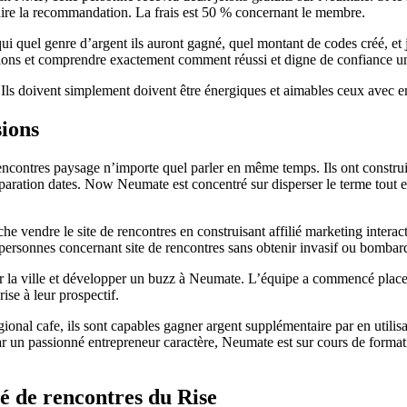
aire la recommandation. La frais est 50 % concernant le membre.
ui quel genre d’argent ils auront gagné, quel montant de codes créé, 
ations et comprendre exactement comment réussi et digne de confiance u
 Ils doivent simplement doivent être énergiques et aimables ceux avec en
sions
contres paysage n’importe quel parler en même temps. Ils ont construit 
eparation dates. Now Neumate est concentré sur disperser le terme tout 
endre le site de rencontres en construisant affilié marketing interacti
personnes concernant site de rencontres sans obtenir invasif ou bombard
er la ville et développer un buzz à Neumate. L’équipe a commencé placer l
ise à leur prospectif.
onal cafe, ils sont capables gagner argent supplémentaire par en utilis
 un passionné entrepreneur caractère, Neumate est sur cours de formati
é de rencontres du Rise