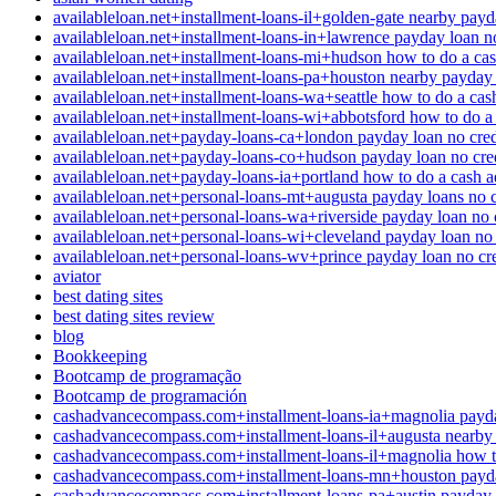
availableloan.net+installment-loans-il+golden-gate nearby payd
availableloan.net+installment-loans-in+lawrence payday loan no
availableloan.net+installment-loans-mi+hudson how to do a ca
availableloan.net+installment-loans-pa+houston nearby payday
availableloan.net+installment-loans-wa+seattle how to do a ca
availableloan.net+installment-loans-wi+abbotsford how to do a
availableloan.net+payday-loans-ca+london payday loan no cred
availableloan.net+payday-loans-co+hudson payday loan no cred
availableloan.net+payday-loans-ia+portland how to do a cash 
availableloan.net+personal-loans-mt+augusta payday loans no c
availableloan.net+personal-loans-wa+riverside payday loan no 
availableloan.net+personal-loans-wi+cleveland payday loan no 
availableloan.net+personal-loans-wv+prince payday loan no cre
aviator
best dating sites
best dating sites review
blog
Bookkeeping
Bootcamp de programação
Bootcamp de programación
cashadvancecompass.com+installment-loans-ia+magnolia payday
cashadvancecompass.com+installment-loans-il+augusta nearby
cashadvancecompass.com+installment-loans-il+magnolia how t
cashadvancecompass.com+installment-loans-mn+houston payday
cashadvancecompass.com+installment-loans-pa+austin payday l