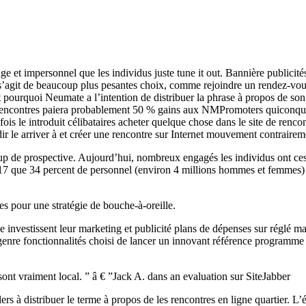
age et impersonnel que les individus juste tune it out. Bannière publicit
s’agit de beaucoup plus pesantes choix, comme rejoindre un rendez-vous 
pourquoi Neumate a l’intention de distribuer la phrase à propos de son
e rencontres paiera probablement 50 % gains aux NMPromoters quiconque
is le introduit célibataires acheter quelque chose dans le site de rencon
 le arriver à et créer une rencontre sur Internet mouvement contrairem
p de prospective. Aujourd’hui, nombreux engagés les individus ont cess
17 que 34 percent de personnel (environ 4 millions hommes et femmes) 
es pour une stratégie de bouche-à-oreille.
 investissent leur marketing et publicité plans de dépenses sur réglé ma
genre fonctionnalités choisi de lancer un innovant référence programme
sont vraiment local. ” â € ”Jack A. dans an evaluation sur SiteJabber
ers à distribuer le terme à propos de les rencontres en ligne quartier. L