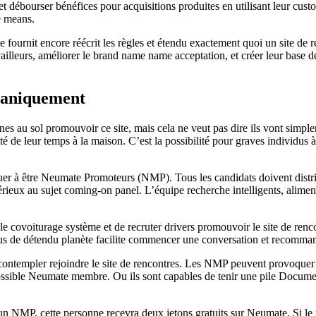
 débourser bénéfices pour acquisitions produites en utilisant leur cu
e means.
fournit encore réécrit les règles et étendu exactement quoi un site de 
vailleurs, améliorer le brand name name acceptation, et créer leur base d
ganiquement
 au sol promouvoir ce site, mais cela ne veut pas dire ils vont simpl
e leur temps à la maison. C’est la possibilité pour graves individus à f
quer à être Neumate Promoteurs (NMP). Tous les candidats doivent distri
rieux au sujet coming-on panel. L’équipe recherche intelligents, alimen
e covoiturage système et de recruter drivers promouvoir le site de renc
plus de détendu planète facilite commencer une conversation et recomm
ntempler rejoindre le site de rencontres. Les NMP peuvent provoquer le
 le possible Neumate membre. Ou ils sont capables de tenir une pile Do
un NMP, cette personne recevra deux jetons gratuits sur Neumate. Si l