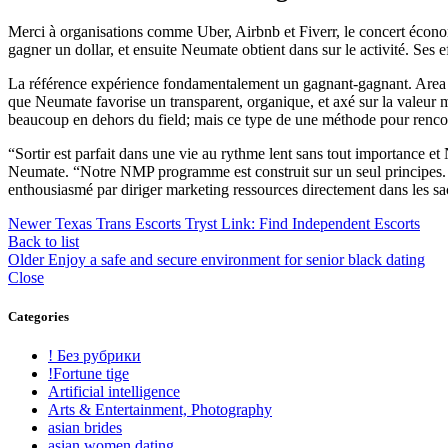
Merci à organisations comme Uber, Airbnb et Fiverr, le concert économ
gagner un dollar, et ensuite Neumate obtient dans sur le activité. Ses ef
La référence expérience fondamentalement un gagnant-gagnant. Area 
que Neumate favorise un transparent, organique, et axé sur la valeur 
beaucoup en dehors du field; mais ce type de une méthode pour rencontr
“Sortir est parfait dans une vie au rythme lent sans tout importance
Neumate. “Notre NMP programme est construit sur un seul principes. C
enthousiasmé par diriger marketing ressources directement dans les sac
Newer
Texas Trans Escorts Tryst Link: Find Independent Escorts
Back to list
Older
Enjoy a safe and secure environment for senior black dating
Close
Categories
! Без рубрики
!Fortune tige
Artificial intelligence
Arts & Entertainment, Photography
asian brides
asian women dating