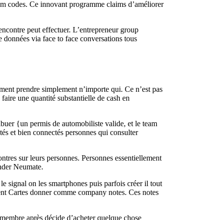
stom codes. Ce innovant programme claims d’améliorer
rencontre peut effectuer. L’entrepreneur group
e données via face to face conversations tous
ement prendre simplement n’importe qui. Ce n’est pas
aire une quantité substantielle de cash en
buer {un permis de automobiliste valide, et le team
tés et bien connectés personnes qui consulter
ontres sur leurs personnes. Personnes essentiellement
ander Neumate.
 signal on les smartphones puis parfois créer il tout
cument Cartes donner comme company notes. Ces notes
e membre après décide d’acheter quelque chose